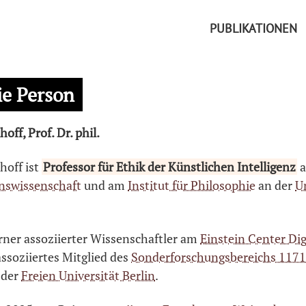
PUBLIKATIONEN
ie Person
off, Prof. Dr. phil.
hoff ist
Professor für Ethik der Künstlichen Intelligenz
onswissenschaft
und am
Institut für Philosophie
an der
U
erner assoziierter Wissenschaftler am
Einstein Center Dig
assoziiertes Mitglied des
Sonderforschungsbereichs 117
 der
Freien Universität Berlin
.