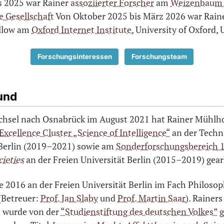
s 2025 war Rainer
assoziierter Forscher
am
Weizenbaum I
e Gesellschaft
Von Oktober 2025 bis März 2026 war Raine
ellow am
Oxford Internet Institute
, University of Oxford, 
Forschungsinteressen
Forschungsteam
und
hsel nach Osnabrück im August 2021 hat Rainer Mühlho
Excellence Cluster „Science of Intelligence“
an der Techn
 Berlin (2019–2021) sowie am
Sonderforschungsbereich 
cieties
an der Freien Universität Berlin (2015–2019) gear
 2016 an der Freien Universität Berlin im Fach Philosop
(Betreuer:
Prof. Jan Slaby
und
Prof. Martin Saar
). Rainers
n wurde von der
“Studienstiftung des deutschen Volkes”
g