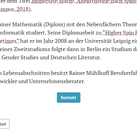
ter dem Titel
Immersive Macht. Affekttheorie nach Spin
mpus, 2018)
.
ainer Mathematik (Diplom) mit den Nebenfächern Theor
Informatik studiert. Seine Diplomarbeit zu
“Higher Spin 
etimes”
hat er im Jahr 2008 an der Universität Leipzig ei
ines Zweitstudiums folgte dann in Berlin ein Studium d
, Gender Studies und Deutschen Literatur.
n Lebensabschnitten besitzt Rainer Mühlhoff Berufserfa
wickler und Unternehmensberater.
Kontakt
out