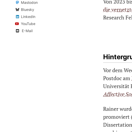
Von 2023 bi
Mastodon
die vernetzt
Bluesky
Research F
LinkedIn
YouTube
E-Mail
Hintergr
Vor dem Wec
Postdoc am
Universität
Affective So
Rainer wurde
promoviert 
Dissertatio