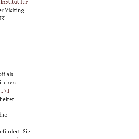
nstitut für
r Visiting
UK.
ff als
ischen
1171
beitet.
hie
efördert. Sie