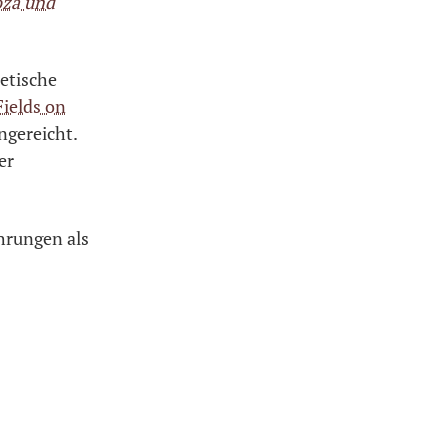
oza und
etische
Fields on
ngereicht.
er
hrungen als