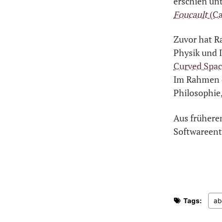
erschien un
Foucault
(Ca
Zuvor hat R
Physik und 
Curved Spac
Im Rahmen e
Philosophie
Aus frühere
Softwareent
Tags:
ab