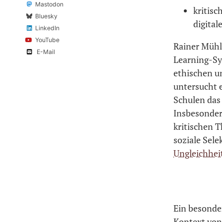
Mastodon
kritis
Bluesky
digital
LinkedIn
YouTube
Rainer Mühl
E-Mail
Learning-Sy
ethischen un
untersucht e
Schulen da
Insbesondere
kritischen 
soziale Sele
Ungleichhei
Ein besonde
Kontext von