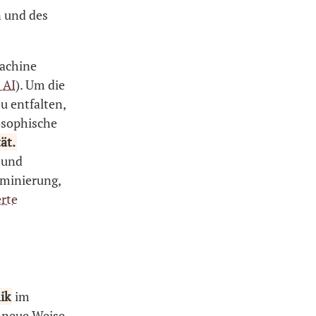
 und des
Machine
 AI
). Um die
u entfalten,
losophische
ät.
 und
iminierung,
rte
ik
im
 neue Weise,