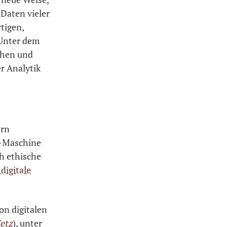
Daten vieler
tigen,
 Unter dem
chen und
r Analytik
ern
h-Maschine
ch ethische
“digitale
on digitalen
etz
), unter