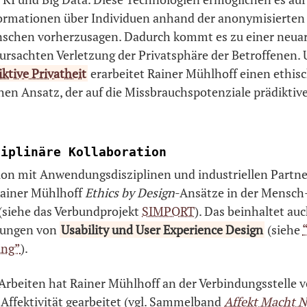
formationen über Individuen anhand der anonymisierten 
chen vorherzusagen. Dadurch kommt es zu einer neuar
rursachten Verletzung der Privatsphäre der Betroffenen.
iktive Privatheit
erarbeitet Rainer Mühlhoff einen ethis
hen Ansatz, der auf die Missbrauchspotenziale prädiktive
ziplinäre Kollaboration
ion mit Anwendungsdisziplinen und industriellen Partn
Rainer Mühlhoff
Ethics by Design
-Ansätze in der Mensc
 (siehe das Verbundprojekt
SIMPORT
). Das beinhaltet au
rungen von
Usability und User Experience Design
(siehe
ung”
).
Arbeiten hat Rainer Mühlhoff an der Verbindungsstelle v
Affektivität gearbeitet (vgl. Sammelband
Affekt Macht N