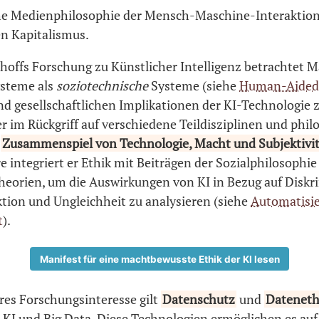
che Medienphilosophie der Mensch-Maschine-Interaktion
en Kapitalismus.
hoffs Forschung zu Künstlicher Intelligenz betrachtet 
steme als
soziotechnische
Systeme (siehe
Human-Aided
d gesellschaftlichen Implikationen der KI-Technologie z
r im Rückgriff auf verschiedene Teildisziplinen und phi
s
Zusammenspiel von Technologie, Macht und Subjektivit
 integriert er Ethik mit Beiträgen der Sozialphilosophie
Theorien, um die Auswirkungen von KI in Bezug auf Diskr
ktion und Ungleichheit zu analysieren (siehe
Automatisie
t
).
Manifest für eine machtbewusste Ethik der KI lesen
res Forschungsinteresse gilt
Datenschutz
und
Dateneth
 KI und Big Data. Diese Technologien ermöglichen es auf