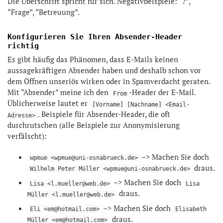
Die Überschrift spricht für sich. Negativbeispiele: “?”,
“Frage”, “Betreuung”.
Konfigurieren Sie Ihren Absender-Header
richtig
Es gibt häufig das Phänomen, dass E-Mails keinen
aussagekräftigen Absender haben und deshalb schon vor
dem Öffnen unseriös wirken oder in Spamverdacht geraten.
Mit “Absender” meine ich den
-Header der E-Mail.
From
Üblicherweise lautet er
[Vorname] [Nachname] <Email-
. Beispiele für Absender-Header, die oft
Adresse>
durchrutschen (alle Beispiele zur Anonymisierung
verfälscht):
–> Machen Sie doch
wpmue <wpmue@uni-osnabrueck.de>
draus.
Wilhelm Peter Müller <wpmue@uni-osnabrueck.de>
–> Machen Sie doch
Lisa <l.mueller@web.de>
Lisa
draus.
Müller <l.mueller@web.de>
–> Machen Sie doch
Eli <em@hotmail.com>
Elisabeth
draus.
Müller <em@hotmail.com>