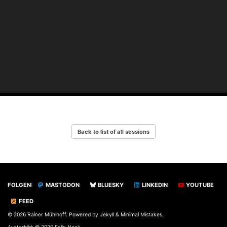
Back to list of all sessions
FOLGEN:
MASTODON
BLUESKY
LINKEDIN
YOUTUBE
FEED
© 2026 Rainer Mühlhoff. Powered by
Jekyll
&
Minimal Mistakes
.
Avatarbild: © 2020 Felix Noak.