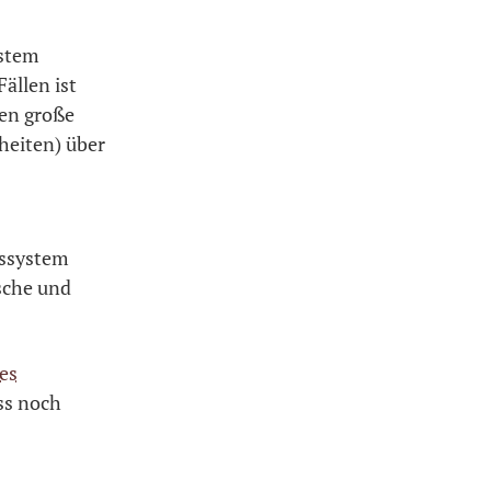
ystem
ällen ist
ben große
heiten) über
tssystem
tsche und
es
ss noch