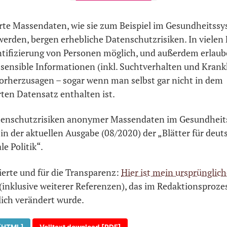
te Massendaten, wie sie zum Beispiel im Gesundheitss
rden, bergen erhebliche Datenschutzrisiken. In vielen F
ntifizierung von Personen möglich, und außerdem erlau
 sensible Informationen (inkl. Suchtverhalten und Krank
rherzusagen – sogar wenn man selbst gar nicht in dem
ten Datensatz enthalten ist.
tenschutzrisiken anonymer Massendaten im Gesundhei
 in der aktuellen Ausgabe (08/2020) der „Blätter für deu
le Politik“.
ierte und für die Transparenz:
Hier ist mein ursprünglich
(inklusive weiterer Referenzen), das im Redaktionsproze
lich verändert wurde.
 [HTML]
Volltext download [PDF]