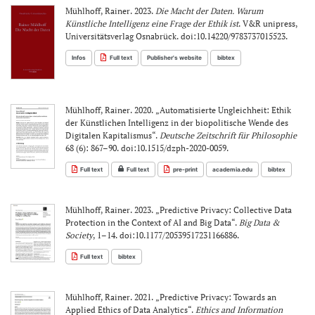
Mühlhoff, Rainer. 2023.
Die Macht der Daten. Warum
Künstliche Intelligenz eine Frage der Ethik ist
. V&R unipress,
Universitätsverlag Osnabrück. doi:10.14220/9783737015523.
Infos
Full text
Publisher's website
bibtex
Mühlhoff, Rainer. 2020. „Automatisierte Ungleichheit: Ethik
der Künstlichen Intelligenz in der biopolitische Wende des
Digitalen Kapitalismus“.
Deutsche Zeitschrift für Philosophie
68 (6): 867–90. doi:10.1515/dzph-2020-0059.
Full text
Full text
pre-print
academia.edu
bibtex
Mühlhoff, Rainer. 2023. „Predictive Privacy: Collective Data
Protection in the Context of AI and Big Data“.
Big Data &
Society
, 1–14. doi:10.1177/20539517231166886.
Full text
bibtex
Mühlhoff, Rainer. 2021. „Predictive Privacy: Towards an
Applied Ethics of Data Analytics“.
Ethics and Information