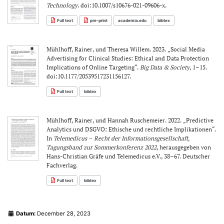
Technology
. doi:10.1007/s10676-021-09606-x.
Full text
pre-print
academia.edu
bibtex
Mühlhoff, Rainer, und Theresa Willem. 2023. „Social Media
Advertising for Clinical Studies: Ethical and Data Protection
Implications of Online Targeting“.
Big Data & Society
, 1–15.
doi:10.1177/20539517231156127.
Full text
bibtex
Mühlhoff, Rainer, und Hannah Ruschemeier. 2022. „Predictive
Analytics und DSGVO: Ethische und rechtliche Implikationen“.
In
Telemedicus – Recht der Informationsgesellschaft,
Tagungsband zur Sommerkonferenz 2022
, herausgegeben von
Hans-Christian Gräfe und Telemedicus e.V., 38–67. Deutscher
Fachverlag.
Full text
bibtex
Datum:
December 28, 2023